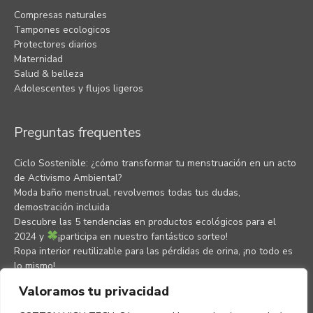
Compresas naturales
Tampones ecologicos
Protectores diarios
Maternidad
Salud & belleza
Adolescentes y flujos ligeros
Preguntas frequentes
Ciclo Sostenible: ¿cómo transformar tu menstruación en un acto
de Activismo Ambiental?
Moda baño menstrual, revolvemos todas tus dudas,
demostración incluida
Descubre las 5 tendencias en productos ecológicos para el
2024 y
¡participa en nuestro fantástico sorteo!
Ropa interior reutilizable para las pérdidas de orina, ¡no todo es
lo mismo!
¿Qué es la menstruación eco-friendly?
Valoramos tu privacidad
¿Cómo escoger un producto menstrual saludable y sostenible?
Descúbrelo en Bio Eco Actual by Masmi